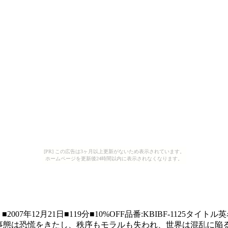
[PR] この広告は3ヶ月以上更新がないため表示されています。
ホームページを更新後24時間以内に表示されなくなります。
2月21日■119分■10%OFF品番:KBIBF-1125タイトル英名:DAR
事態は恐慌をきたし、秩序もモラルも失われ、世界は混乱に陥