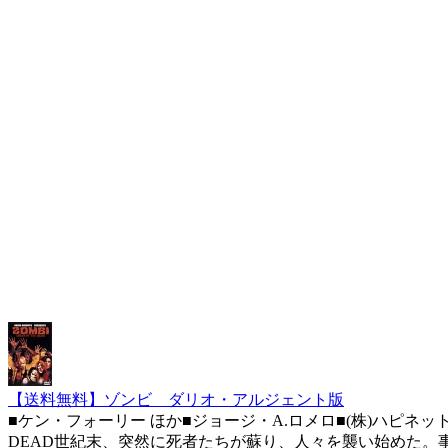
【送料無料】ゾンビ ダリオ・アルジェント版
■ケン・フォーリー ほか■ジョージ・A.ロメロ■(株)ハピネット■2007年1
DEAD世紀末、突然に死者たちが蘇り、人々を襲い始めた。