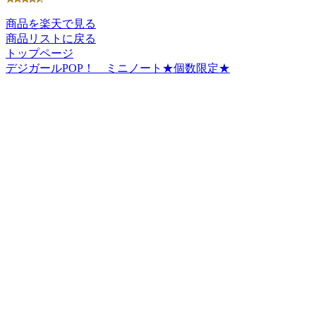
商品を楽天で見る
商品リストに戻る
トップページ
デジガールPOP！ ミニノート★個数限定★