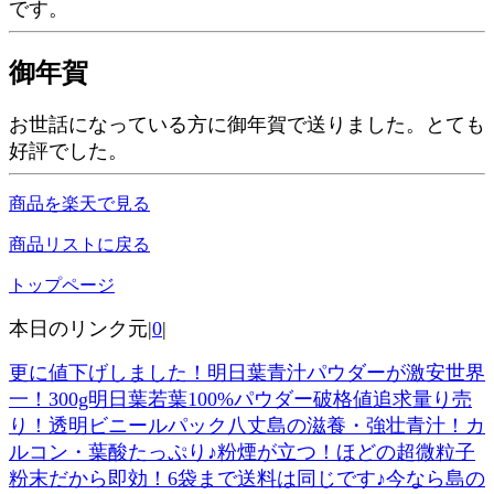
です。
御年賀
お世話になっている方に御年賀で送りました。とても
好評でした。
商品を楽天で見る
商品リストに戻る
トップページ
本日のリンク元|
0
|
更に値下げしました！明日葉青汁パウダーが激安世界
一！300g明日葉若葉100%パウダー破格値追求量り売
り！透明ビニールパック八丈島の滋養・強壮青汁！カ
ルコン・葉酸たっぷり♪粉煙が立つ！ほどの超微粒子
粉末だから即効！6袋まで送料は同じです♪今なら島の