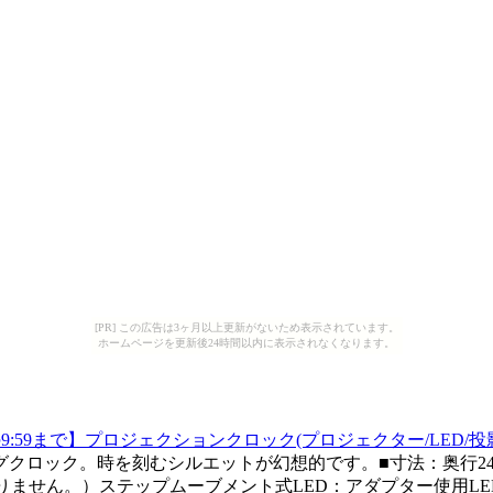
[PR] この広告は3ヶ月以上更新がないため表示されています。
ホームページを更新後24時間以内に表示されなくなります。
0の9:59まで】プロジェクションクロック(プロジェクター/LED/
ロック。時を刻むシルエットが幻想的です。■寸法：奥行24×高さ
りません。）ステップムーブメント式LED：アダプター使用LED