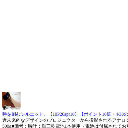
時を刻むシルエット。【10P26apr10】【ポイント10倍・4/3
近未来的なデザインのプロジェクターから投影されるアナログク
500g■備考：時計：単三乾電池1本使用（電池は付属されてお