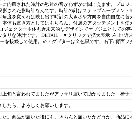
に内蔵された時計の秒針の音がわずかに聞こえます。プロジェクショ
投影された影時計なんです。時計の針はステップムーブメント
や角度を変えれば映し出す時計の大きさや方向を自由自在に替
。本体も置き方としてはもちろん、付属のアタッチメントを使え
 プロジェクター本体も近未来的なデザインでオブジェとしての
リな時計です。 DETAIL ▼クリックで拡大表示 左上/ 近
プターを接続して使用。※アダプターは全色黒です。右下/ 背面
月上旬と言われてましたがアッサリ届いて助かりました。椅子
ましたら、よろしくお願いします。
した。商品が届いた後にも、きちんと届いたかどうか、商品に