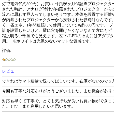
灯で電気代約800円）お買い上げ後6ヶ月保証※プロジェクター
された時計。アナログ時計が内蔵されたプロジェクターから
流れに思わず見入ってしまいそうです。本体を設置する距離
が内蔵されたプロジェクターから投影された影時計なんです
く、省エネ。1年間連続して使用していても約800円です。
計を設置したいけど、壁に穴を開けたくないなんて方にもピッタ
程度明るい部屋でも見えます。左下/ LEDの照明にはアダ
用。 ※ホワイトは光沢のないマットな質感です。
評価:
レビュー
できればヤマト運輸で送ってほしいです。在庫がないので５
今回も丁寧な対応ありがとうございました。また機会があり
対応も早くて丁寧で、とても気持ちが良いお買い物ができま
た。ぜひ、また利用したいと思います。