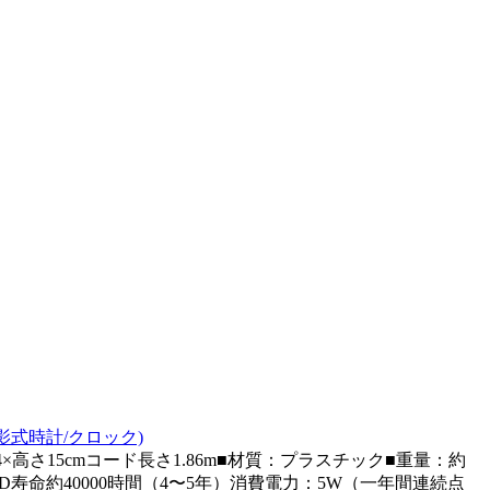
投影式時計/クロック)
15cmコード長さ1.86m■材質：プラスチック■重量：約
寿命約40000時間（4〜5年）消費電力：5W（一年間連続点