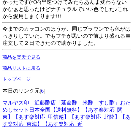
かったです(^O^)早速つけてみたらあんま変わらない
かなぁと思ったけどナチュラルでいい色でした♪これ
から愛用しまくります!!!
今までのカラコンのほうが、同じブラウンでも色がは
っきりしていた。でもフチが黒いので前より盛れる〓
注文して２日できたので助かりました。
商品を楽天で見る
商品リストに戻る
トップページ
本日のリンク元|
6
|
マルヤス印 近藤酢店「延命酢 米酢 すし酢」おた
めしセット日本全国【送料無料】【あす楽対応_関
東】【あす楽対応_甲信越】【あす楽対応_北陸】【あ
す楽対応_東海】【あす楽対応_近