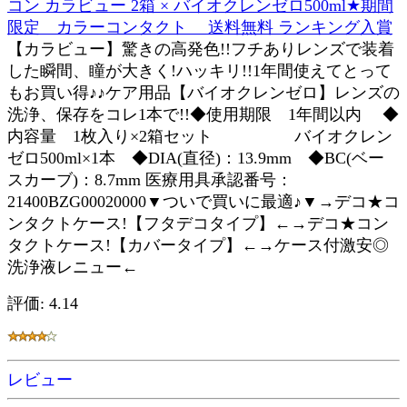
コン カラビュー 2箱 × バイオクレンゼロ500ml★期間
限定 カラーコンタクト 送料無料 ランキング入賞
【カラビュー】驚きの高発色!!フチありレンズで装着
した瞬間、瞳が大きく!ハッキリ!!1年間使えてとって
もお買い得♪♪ケア用品【バイオクレンゼロ】レンズの
洗浄、保存をコレ1本で!!◆使用期限 1年間以内 ◆
内容量 1枚入り×2箱セット バイオクレン
ゼロ500ml×1本 ◆DIA(直径)：13.9mm ◆BC(ベー
スカーブ)：8.7mm 医療用具承認番号：
21400BZG00020000▼ついで買いに最適♪▼→デコ★コ
ンタクトケース!【フタデコタイプ】←→デコ★コン
タクトケース!【カバータイプ】←→ケース付激安◎
洗浄液レニュー←
評価: 4.14
レビュー